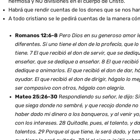
hermosa y NO divisiones en el cuerpo de Cristo.
Habrá que rendir cuentas de los dones que se nos ha
A todo cristiano se le pedirá cuentas de la manera có
Romanos 12:6-8
Pero Dios en su generoso amor l
diferentes. Si uno tiene el don de la profecía, que l
tiene. 7 El que recibió el don de servir, que se dediqu
enseñar, que se dedique a enseñar. 8 El que recibió
dedique a animarlos. El que recibió el don de dar, h
ayudar.
El que recibió el don de dirigir, hágalo lo me
ser compasivo
con otros, hágalo con alegría.
Mateo 25:26-30
R
espondiendo su señor, le dijo: S
que siega donde no sembré, y que recojo donde no e
haber dado mi dinero a los banqueros, y al venir yo
con los intereses. 28 Quitadle, pues, el talento, y da
talentos. 29 Porque al que tiene, le será dado, y ten