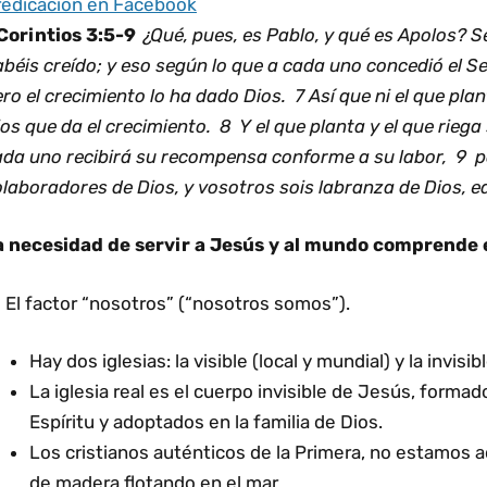
redicación en Facebook
 Corintios 3:5-9
¿Qué, pues, es Pablo, y qué es Apolos? S
béis creído; y eso según lo que a cada uno concedió el S
ro el crecimiento lo ha dado Dios. 7 Así que ni el que plant
os que da el crecimiento. 8 Y el que planta y el que rie
ada uno recibirá su recompensa conforme a su labor, 9
laboradores de Dios, y vosotros sois labranza de Dios, edi
a necesidad de servir a Jesús y al mundo comprende e
El factor “nosotros” (“nosotros somos”).
Hay dos iglesias: la visible (local y mundial) y la invisibl
La iglesia real es el cuerpo invisible de Jesús, formad
Espíritu y adoptados en la familia de Dios.
Los cristianos auténticos de la Primera, no estamos
de madera flotando en el mar.