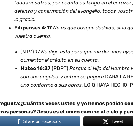
todos vosotros, por cuanto os tengo en el corazón; 
defensa y confirmación del evangelio, todos vosot
la gracia.
Filipenses 4:17
No es que busque dádivas, sino q
vuestra cuenta.
(NTV)
17 No digo esto para que me den más ayud
aumentar el crédito en su cuenta.
Mateo 16:27
(PDPT)
Porque el Hijo del Hombre v
con sus ángeles, y entonces pagará
DARA LA R
uno conforme a sus obras.
LO Q HAYA HECHO, P
regunta:¿Cuántas veces usted y yo hemos podido com
tras personas? Jesús es el único camino al cielo y pe
Share on Facebook
Tweet