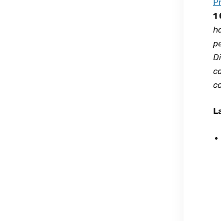
P
1
ha
pe
Di
c
co
L